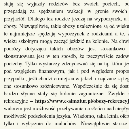
stają się wyjazdy rodziców bez swoich pociech, 
przepadają za spędzaniem wakacji w gronie swoich
przyjaciół. Dlatego też rodzice jeżdżą na wypoczynek, a
obozy. Niewątpliwie, takie obozy uzależnione są od wieku
te najmniejsze spędzają wypoczynek z rodzicami a te, 
wieku szkolnym mogą zacząć jeździć na kolonie. Na chwil
podróży dotycząca takich obozów jest stosunkowo
skonstruowana jest w ten sposób, że rzeczywiście zadowo
pociechy. Tylko wystarczy zdecydować się na tą, która je
pod względem finansowym, jak i pod względem prop
przypadku, jeśli chodzi o miejsca w jakich urządzane są te
one stosunkowo zróżnicowane. Współcześnie da się dost
bardzo słynne stały się kolonie zagraniczne. Zwykle
https://www.e-almatur.pl/obozy-rekreacy
rekreacyjne –
walorem jest możliwość przebywania na słońcu nad ciep
możliwość podszkolenia języka. Wiadomo, taka letnia ofert
tylko i wyłącznie do maluchów. Niewątpliwie starsze 