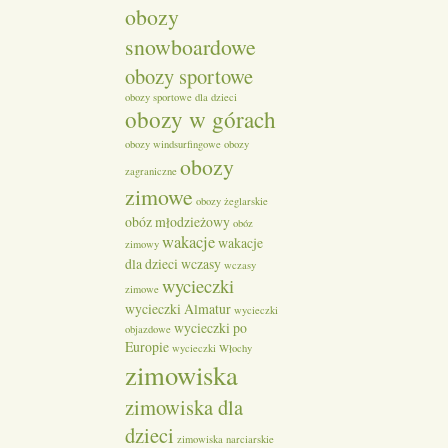
obozy
snowboardowe
obozy sportowe
obozy sportowe dla dzieci
obozy w górach
obozy windsurfingowe
obozy
obozy
zagraniczne
zimowe
obozy żeglarskie
obóz młodzieżowy
obóz
wakacje
wakacje
zimowy
dla dzieci
wczasy
wczasy
wycieczki
zimowe
wycieczki Almatur
wycieczki
wycieczki po
objazdowe
Europie
wycieczki Włochy
zimowiska
zimowiska dla
dzieci
zimowiska narciarskie