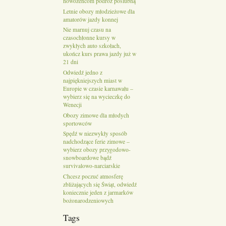
nowożeńcom podróż poślubną
Letnie obozy młodzieżowe dla
amatorów jazdy konnej
Nie marnuj czasu na
czasochłonne kursy w
zwykłych auto szkołach,
ukończ kurs prawa jazdy już w
21 dni
Odwiedź jedno z
najpiękniejszych miast w
Europie w czasie karnawału –
wybierz się na wycieczkę do
Wenecji
Obozy zimowe dla młodych
sportowców
Spędź w niezwykły sposób
nadchodzące ferie zimowe –
wybierz obozy przygodowo-
snowboardowe bądź
survivalowo-narciarskie
Chcesz poczuć atmosferę
zbliżających się Świąt, odwiedź
koniecznie jeden z jarmarków
bożonarodzeniowych
Tags