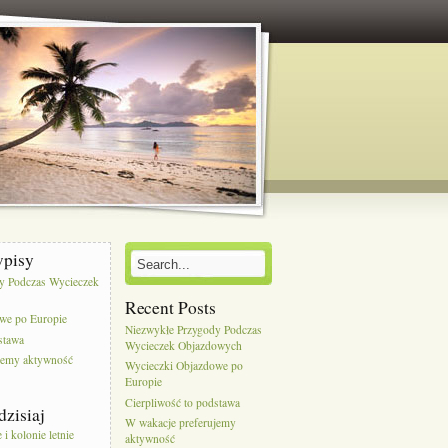
wpisy
y Podczas Wycieczek
Recent Posts
we po Europie
Niezwykłe Przygody Podczas
stawa
Wycieczek Objazdowych
jemy aktywność
Wycieczki Objazdowe po
Europie
Cierpliwość to podstawa
dzisiaj
W wakacje preferujemy
i kolonie letnie
aktywność