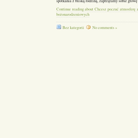
spotkania z bliską rodziną, zaprzątamy sobie głow
Continue reading about Chcesz poczuć atmosferę z
bożonarodzeniowych
Bez kategorii
No comments »