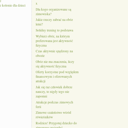
e
x
kolonie dla dzieci
Dla kogo organizowane są
zimowiska?
Jakie rzeczy zabrać na obóz
letni?
Solidny trening to podstawa
Wybierz obóz, na którym
preferowana jest aktywność
fizyczna
Czas aktywnie spędzony na
obozie
Obóz nie ma znaczenia, liczy
się aktywność fizyczna
Oferty korzystne pod względem
finansowym i oferowanych
atrakcji
Jak się raz człowiek dobrze
nauczy, to nigdy tego nie
zapomni
Atrakcje podczas zimowych
ferii
Zimowe szaleństwo wśród
rówieśników
Rodzicu! Przygotuj dziecko do
zimowego wyjazdu!