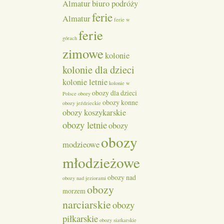
Almatur
biuro podróży
ferie
Almatur
ferie w
ferie
górach
zimowe
kolonie
kolonie dla dzieci
kolonie letnie
kolonie w
obozy dla dzieci
Polsce
obozy
obozy konne
obozy jeździeckie
obozy koszykarskie
obozy letnie
obozy
obozy
modzieowe
młodzieżowe
obozy nad
obozy nad jeziorami
obozy
morzem
narciarskie
obozy
piłkarskie
obozy siatkarskie