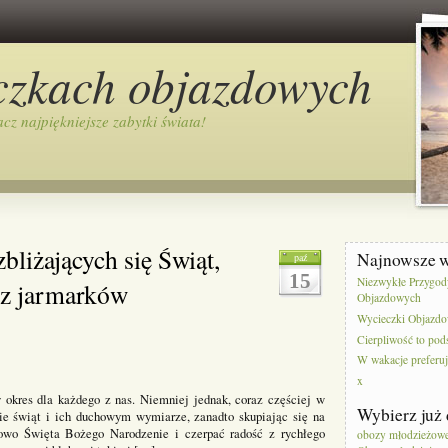
czkach objazdowych
cz najpiękniejsze zabytki świata!
bliżających się Świąt,
Najnowsze 
paź
15
Niezwykłe Przygod
 z jarmarków
Objazdowych
Wycieczki Objazdo
Cierpliwość to pod
W wakacje preferu
x
okres dla każdego z nas. Niemniej jednak, coraz częściej w
Wybierz już 
ie świąt i ich duchowym wymiarze, zanadto skupiając się na
owo Święta Bożego Narodzenie i czerpać radość z rychłego
obozy młodzieżowe 