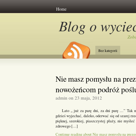
Home
Blog o wycie
Zoba
Bez kategorii
Nie masz pomysłu na preze
nowożeńcom podróż pośl
admin on 23 maja, 2012
Lato „ już za parę dni, za dni parę …” Tak na
gdzieś wyjechać, daleko, oderwać się od szarej rz
pięknej, szerokiej, piaszczystej plaży, nie myśl
zdrowego […]
Continue reading about Nie masz pomysłu na preze