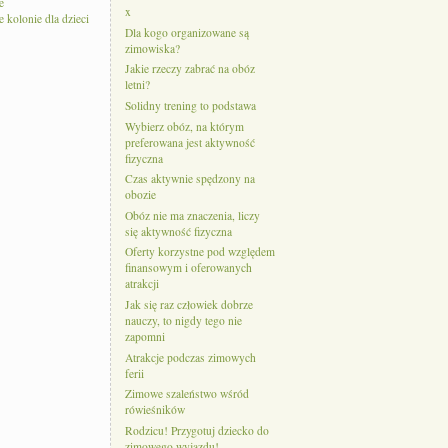
e
x
kolonie dla dzieci
Dla kogo organizowane są
zimowiska?
Jakie rzeczy zabrać na obóz
letni?
Solidny trening to podstawa
Wybierz obóz, na którym
preferowana jest aktywność
fizyczna
Czas aktywnie spędzony na
obozie
Obóz nie ma znaczenia, liczy
się aktywność fizyczna
Oferty korzystne pod względem
finansowym i oferowanych
atrakcji
Jak się raz człowiek dobrze
nauczy, to nigdy tego nie
zapomni
Atrakcje podczas zimowych
ferii
Zimowe szaleństwo wśród
rówieśników
Rodzicu! Przygotuj dziecko do
zimowego wyjazdu!