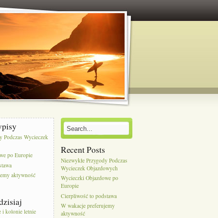
wpisy
y Podczas Wycieczek
Recent Posts
we po Europie
Niezwykłe Przygody Podczas
stawa
Wycieczek Objazdowych
jemy aktywność
Wycieczki Objazdowe po
Europie
Cierpliwość to podstawa
dzisiaj
W wakacje preferujemy
i kolonie letnie
aktywność