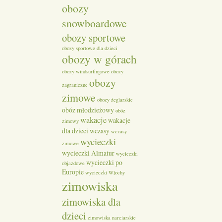
obozy
snowboardowe
obozy sportowe
obozy sportowe dla dzieci
obozy w górach
obozy windsurfingowe
obozy
obozy
zagraniczne
zimowe
obozy żeglarskie
obóz młodzieżowy
obóz
wakacje
wakacje
zimowy
dla dzieci
wczasy
wczasy
wycieczki
zimowe
wycieczki Almatur
wycieczki
wycieczki po
objazdowe
Europie
wycieczki Włochy
zimowiska
zimowiska dla
dzieci
zimowiska narciarskie