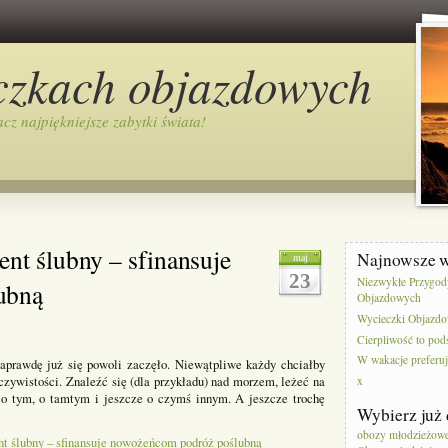
czkach objazdowych
cz najpiękniejsze zabytki świata!
nt ślubny – sfinansuje
Najnowsze 
maj
23
Niezwykłe Przygod
ubną
Objazdowych
Wycieczki Objazdo
Cierpliwość to pod
W wakacje preferu
prawdę już się powoli zaczęło. Niewątpliwe każdy chciałby
eczywistości. Znaleźć się (dla przykładu) nad morzem, leżeć na
x
eć o tym, o tamtym i jeszcze o czymś innym. A jeszcze trochę
Wybierz już 
obozy młodzieżowe 
nt ślubny – sfinansuje nowożeńcom podróż poślubną