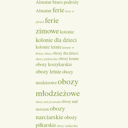
Almatur
biuro podróży
ferie
Almatur
ferie w
ferie
górach
zimowe
kolonie
kolonie dla dzieci
kolonie letnie
kolonie w
obozy dla dzieci
Polsce
obozy
obozy konne
obozy jeździeckie
obozy koszykarskie
obozy letnie
obozy
obozy
modzieowe
młodzieżowe
obozy nad
obozy nad jeziorami
obozy
morzem
narciarskie
obozy
piłkarskie
obozy siatkarskie