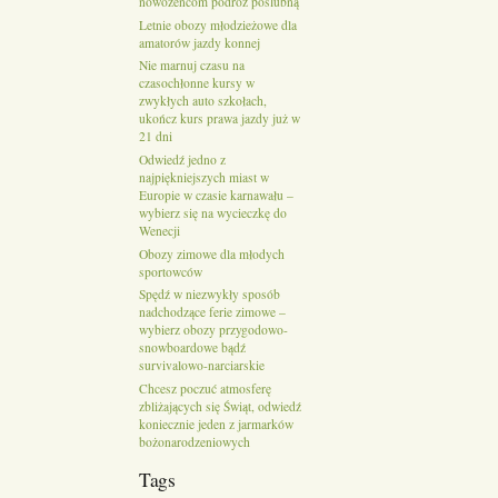
nowożeńcom podróż poślubną
Letnie obozy młodzieżowe dla
amatorów jazdy konnej
Nie marnuj czasu na
czasochłonne kursy w
zwykłych auto szkołach,
ukończ kurs prawa jazdy już w
21 dni
Odwiedź jedno z
najpiękniejszych miast w
Europie w czasie karnawału –
wybierz się na wycieczkę do
Wenecji
Obozy zimowe dla młodych
sportowców
Spędź w niezwykły sposób
nadchodzące ferie zimowe –
wybierz obozy przygodowo-
snowboardowe bądź
survivalowo-narciarskie
Chcesz poczuć atmosferę
zbliżających się Świąt, odwiedź
koniecznie jeden z jarmarków
bożonarodzeniowych
Tags