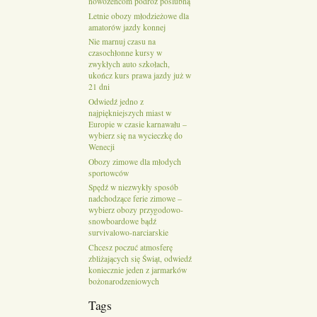
nowożeńcom podróż poślubną
Letnie obozy młodzieżowe dla
amatorów jazdy konnej
Nie marnuj czasu na
czasochłonne kursy w
zwykłych auto szkołach,
ukończ kurs prawa jazdy już w
21 dni
Odwiedź jedno z
najpiękniejszych miast w
Europie w czasie karnawału –
wybierz się na wycieczkę do
Wenecji
Obozy zimowe dla młodych
sportowców
Spędź w niezwykły sposób
nadchodzące ferie zimowe –
wybierz obozy przygodowo-
snowboardowe bądź
survivalowo-narciarskie
Chcesz poczuć atmosferę
zbliżających się Świąt, odwiedź
koniecznie jeden z jarmarków
bożonarodzeniowych
Tags