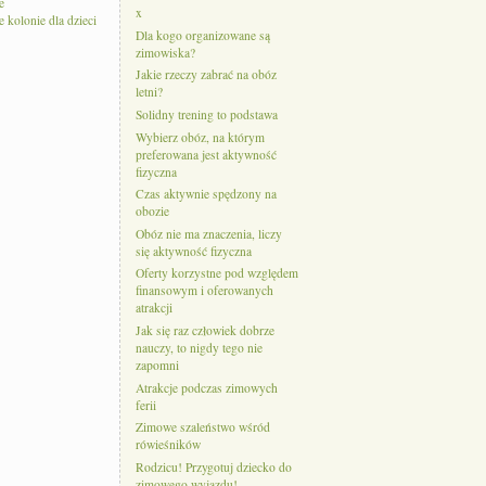
e
x
kolonie dla dzieci
Dla kogo organizowane są
zimowiska?
Jakie rzeczy zabrać na obóz
letni?
Solidny trening to podstawa
Wybierz obóz, na którym
preferowana jest aktywność
fizyczna
Czas aktywnie spędzony na
obozie
Obóz nie ma znaczenia, liczy
się aktywność fizyczna
Oferty korzystne pod względem
finansowym i oferowanych
atrakcji
Jak się raz człowiek dobrze
nauczy, to nigdy tego nie
zapomni
Atrakcje podczas zimowych
ferii
Zimowe szaleństwo wśród
rówieśników
Rodzicu! Przygotuj dziecko do
zimowego wyjazdu!