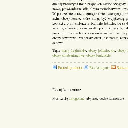
dla najmłodszych uwielbiających wodne przygody. 
nowe, potwierdzane oficjalnym świadectwem umiej
Współcześnie coraz chętniej rodzice zachęcają te
m.in. obozy konne, które mogą być wyjątkową pr
kontakt z tymi zwierzęta. Kolonie jeździeckie są
w różnym wieku, zarówno dla początkujących, ja
propozycji można też zdecydować się na inne opcje,
obozy rowerowe. Wachlarz ofert jest zatem napr
cenowo.
Tags:
kursy żeglarskie
,
obozy jeździeckie
,
obozy 
obozy windsurfingowe
,
obozy żeglarskie
Posted by admin
Bez kategorii
Subscri
Dodaj komentarz
Musisz się
zalogować
, aby móc dodać komentarz.