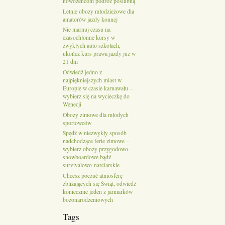
nowożeńcom podróż poślubną
Letnie obozy młodzieżowe dla
amatorów jazdy konnej
Nie marnuj czasu na
czasochłonne kursy w
zwykłych auto szkołach,
ukończ kurs prawa jazdy już w
21 dni
Odwiedź jedno z
najpiękniejszych miast w
Europie w czasie karnawału –
wybierz się na wycieczkę do
Wenecji
Obozy zimowe dla młodych
sportowców
Spędź w niezwykły sposób
nadchodzące ferie zimowe –
wybierz obozy przygodowo-
snowboardowe bądź
survivalowo-narciarskie
Chcesz poczuć atmosferę
zbliżających się Świąt, odwiedź
koniecznie jeden z jarmarków
bożonarodzeniowych
Tags