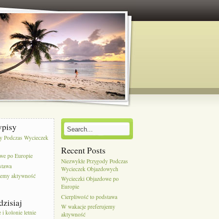
wpisy
y Podczas Wycieczek
Recent Posts
we po Europie
Niezwykłe Przygody Podczas
stawa
Wycieczek Objazdowych
jemy aktywność
Wycieczki Objazdowe po
Europie
Cierpliwość to podstawa
dzisiaj
W wakacje preferujemy
i kolonie letnie
aktywność