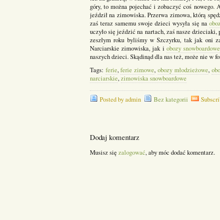
góry, to można pojechać i zobaczyć coś nowego. A
jeździł na zimowiska. Przerwa zimowa, którą spęd
zaś teraz samemu swoje dzieci wysyła się na
obo
uczyło się jeździć na nartach, zaś nasze dzieciaki
zeszłym roku byliśmy w Szczyrku, tak jak oni za
Narciarskie zimowiska, jak i
obozy snowboardow
naszych dzieci. Skądinąd dla nas też, może nie w 
Tags:
ferie
,
ferie zimowe
,
obozy młodzieżowe
,
ob
narciarskie
,
zimowiska snowboardowe
Posted by admin
Bez kategorii
Subscri
Dodaj komentarz
Musisz się
zalogować
, aby móc dodać komentarz.