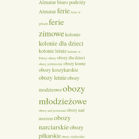
Almatur
biuro podróży
ferie
Almatur
ferie w
ferie
górach
zimowe
kolonie
kolonie dla dzieci
kolonie letnie
kolonie w
obozy dla dzieci
Polsce
obozy
obozy konne
obozy jeździeckie
obozy koszykarskie
obozy letnie
obozy
obozy
modzieowe
młodzieżowe
obozy nad
obozy nad jeziorami
obozy
morzem
narciarskie
obozy
piłkarskie
obozy siatkarskie