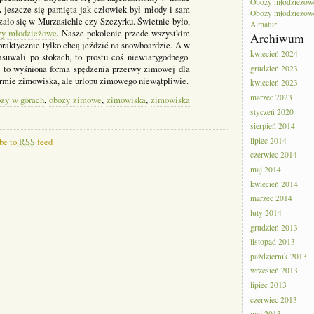
Obozy młodzieżow
 jeszcze się pamięta jak człowiek był młody i sam
Obozy młodzieżowe 
zało się w Murzasichle czy Szczyrku. Świetnie było,
Almatur
zy młodzieżowe
. Nasze pokolenie przede wszystkim
Archiwum
, praktycznie tylko chcą jeździć na snowboardzie. A w
kwiecień 2024
suwali po stokach, to prostu coś niewiarygodnego.
e
to wyśniona forma spędzenia przerwy zimowej dla
grudzień 2023
formie zimowiska, ale urlopu zimowego niewątpliwie.
kwiecień 2023
marzec 2023
ozy w górach
,
obozy zimowe
,
zimowiska
,
zimowiska
styczeń 2020
sierpień 2014
lipiec 2014
be to
RSS
feed
czerwiec 2014
maj 2014
kwiecień 2014
marzec 2014
luty 2014
grudzień 2013
listopad 2013
październik 2013
wrzesień 2013
lipiec 2013
czerwiec 2013