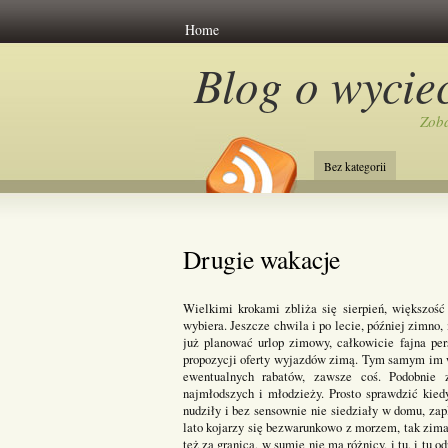
Home
Blog o wycie
Zoba
Bez kategorii
Drugie wakacje
Wielkimi krokami zbliża się sierpień, większość 
wybiera. Jeszcze chwila i po lecie, później zimno
już planować urlop zimowy, całkowicie fajna pe
propozycji oferty wyjazdów zimą. Tym samym im w
ewentualnych rabatów, zawsze coś. Podobnie 
najmłodszych i młodzieży. Prosto sprawdzić kiedy
nudziły i bez sensownie nie siedziały w domu, za
lato kojarzy się bezwarunkowo z morzem, tak zim
też za granicą, w sumie nie ma różnicy, i tu, i tu