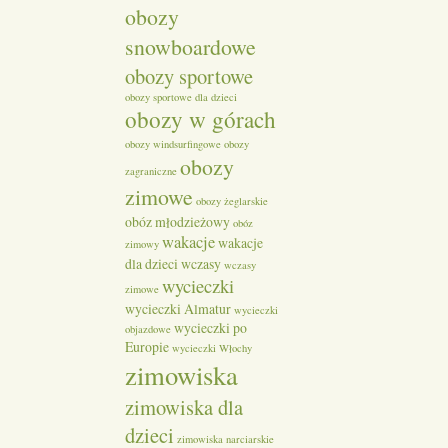
obozy
snowboardowe
obozy sportowe
obozy sportowe dla dzieci
obozy w górach
obozy windsurfingowe
obozy
obozy
zagraniczne
zimowe
obozy żeglarskie
obóz młodzieżowy
obóz
wakacje
wakacje
zimowy
dla dzieci
wczasy
wczasy
wycieczki
zimowe
wycieczki Almatur
wycieczki
wycieczki po
objazdowe
Europie
wycieczki Włochy
zimowiska
zimowiska dla
dzieci
zimowiska narciarskie