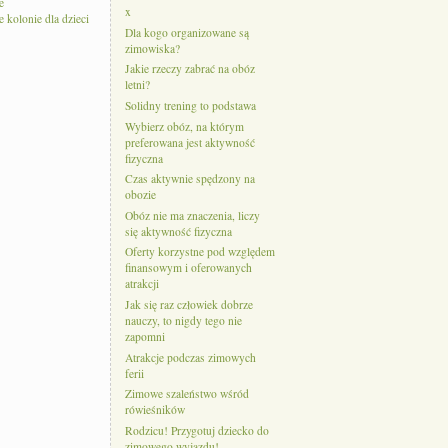
e
x
kolonie dla dzieci
Dla kogo organizowane są
zimowiska?
Jakie rzeczy zabrać na obóz
letni?
Solidny trening to podstawa
Wybierz obóz, na którym
preferowana jest aktywność
fizyczna
Czas aktywnie spędzony na
obozie
Obóz nie ma znaczenia, liczy
się aktywność fizyczna
Oferty korzystne pod względem
finansowym i oferowanych
atrakcji
Jak się raz człowiek dobrze
nauczy, to nigdy tego nie
zapomni
Atrakcje podczas zimowych
ferii
Zimowe szaleństwo wśród
rówieśników
Rodzicu! Przygotuj dziecko do
zimowego wyjazdu!