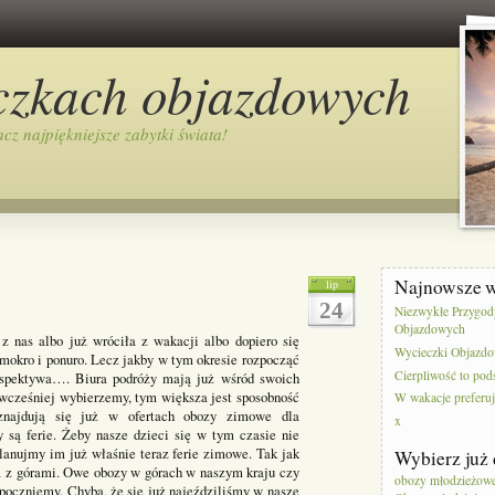
czkach objazdowych
cz najpiękniejsze zabytki świata!
Najnowsze 
lip
24
Niezwykłe Przygod
Objazdowych
z nas albo już wróciła z wakacji albo dopiero się
Wycieczki Objazdo
, mokro i ponuro. Lecz jakby w tym okresie rozpocząć
Cierpliwość to pod
rspektywa…. Biura podróży mają już wśród swoich
cześniej wybierzemy, tym większa jest sposobność
W wakacje preferu
znajdują się już w ofertach obozy zimowe dla
x
 są ferie. Żeby nasze dzieci się w tym czasie nie
planujmy im już właśnie teraz ferie zimowe. Tak jak
Wybierz już 
a z górami. Owe obozy w górach w naszym kraju czy
obozy młodzieżowe 
 odpoczniemy. Chyba, że się już najeździliśmy w nasze